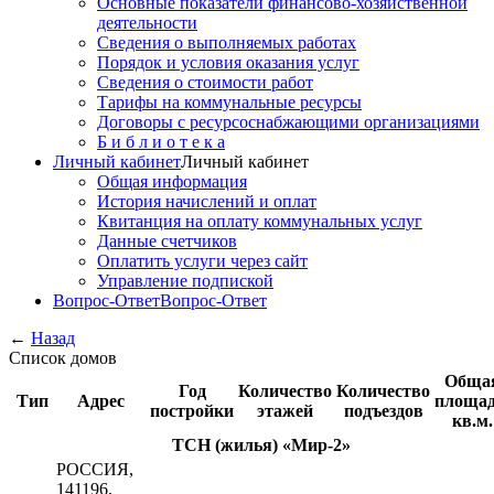
Основные показатели финансово-хозяйственной
деятельности
Сведения о выполняемых работах
Порядок и условия оказания услуг
Сведения о стоимости работ
Тарифы на коммунальные ресурсы
Договоры c ресурсоснабжающими организациями
Б и б л и о т е к а
Личный кабинет
Личный кабинет
Общая информация
История начислений и оплат
Квитанция на оплату коммунальных услуг
Данные счетчиков
Оплатить услуги через сайт
Управление подпиской
Вопрос-Ответ
Вопрос-Ответ
←
Назад
Список домов
Обща
Год
Количество
Количество
Тип
Адрес
площад
постройки
этажей
подъездов
кв.м.
ТСН (жилья) «Мир-2»
РОССИЯ,
141196,