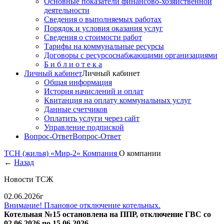
Основные показатели финансово-хозяйственной
деятельности
Сведения о выполняемых работах
Порядок и условия оказания услуг
Сведения о стоимости работ
Тарифы на коммунальные ресурсы
Договоры c ресурсоснабжающими организациями
Б и б л и о т е к а
Личный кабинет
Личный кабинет
Общая информация
История начислений и оплат
Квитанция на оплату коммунальных услуг
Данные счетчиков
Оплатить услуги через сайт
Управление подпиской
Вопрос-Ответ
Вопрос-Ответ
ТСН (жилья) «Мир-2»
Компания
О компании
←
Назад
Новости ТСЖ
02.06.2026г
Внимание! Плановое отключение котельных.
Котельная №15 остановлена на ППР, отключение ГВС сo
02.06.2026 по 15.06.2026.