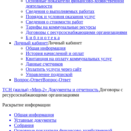
Основные показатели финансово-хозяйственной
деятельности
Сведения о выполняемых работах
Порядок и условия оказания услуг
Сведения о стоимости работ
Тарифы на коммунальные ресурсы
Договоры c ресурсоснабжающими организациями
Б и б л и о т е к а
Личный кабинет
Личный кабинет
Общая информация
История начислений и оплат
Квитанция на оплату коммунальных услуг
Данные счетчиков
Оплатить услуги через сайт
Управление подпиской
Вопрос-Ответ
Вопрос-Ответ
ТСН (жилья) «Мир-2»
Документы и отчетность
Договоры c
ресурсоснабжающими организациями
Раскрытие информации
Общая информация
Уставные документы
Собрания
Основные показатели финансово-хозяйственной