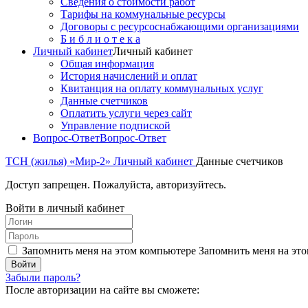
Сведения о стоимости работ
Тарифы на коммунальные ресурсы
Договоры c ресурсоснабжающими организациями
Б и б л и о т е к а
Личный кабинет
Личный кабинет
Общая информация
История начислений и оплат
Квитанция на оплату коммунальных услуг
Данные счетчиков
Оплатить услуги через сайт
Управление подпиской
Вопрос-Ответ
Вопрос-Ответ
ТСН (жилья) «Мир-2»
Личный кабинет
Данные счетчиков
Доступ запрещен. Пожалуйста, авторизуйтесь.
Войти в личный кабинет
Запомнить меня на этом компьютере
Запомнить меня на это
Забыли пароль?
После авторизации на сайте вы сможете: