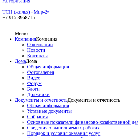
Авторизация
ТСН (жилья) «Мир-2»
+7 915 3968715
Меню
Компания
Компания
О компании
Новости
Контакты
Дома
Дома
Общая информация
Фотогалерея
Видео
Форум
Блоги
Должники
Документы и отчетность
Документы и отчетность
Общая информация
Уставные документы
Собрания
Основные показатели финансово-хозяйственной де
Сведения о выполняемых работах
Порядок и условия оказания услуг