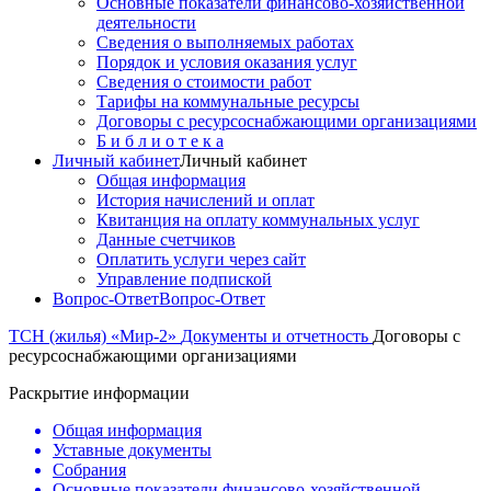
Основные показатели финансово-хозяйственной
деятельности
Сведения о выполняемых работах
Порядок и условия оказания услуг
Сведения о стоимости работ
Тарифы на коммунальные ресурсы
Договоры c ресурсоснабжающими организациями
Б и б л и о т е к а
Личный кабинет
Личный кабинет
Общая информация
История начислений и оплат
Квитанция на оплату коммунальных услуг
Данные счетчиков
Оплатить услуги через сайт
Управление подпиской
Вопрос-Ответ
Вопрос-Ответ
ТСН (жилья) «Мир-2»
Документы и отчетность
Договоры c
ресурсоснабжающими организациями
Раскрытие информации
Общая информация
Уставные документы
Собрания
Основные показатели финансово-хозяйственной