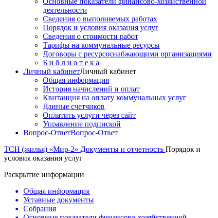
Основные показатели финансово-хозяйственной
деятельности
Сведения о выполняемых работах
Порядок и условия оказания услуг
Сведения о стоимости работ
Тарифы на коммунальные ресурсы
Договоры c ресурсоснабжающими организациями
Б и б л и о т е к а
Личный кабинет
Личный кабинет
Общая информация
История начислений и оплат
Квитанция на оплату коммунальных услуг
Данные счетчиков
Оплатить услуги через сайт
Управление подпиской
Вопрос-Ответ
Вопрос-Ответ
ТСН (жилья) «Мир-2»
Документы и отчетность
Порядок и
условия оказания услуг
Раскрытие информации
Общая информация
Уставные документы
Собрания
Основные показатели финансово-хозяйственной