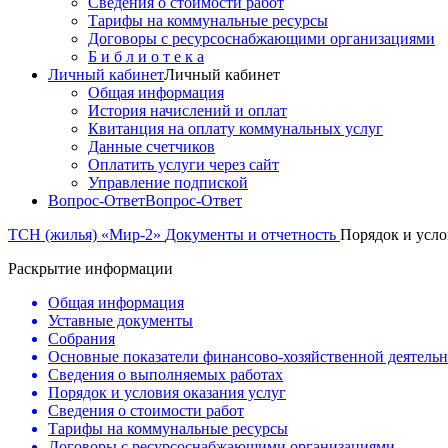
Сведения о стоимости работ
Тарифы на коммунальные ресурсы
Договоры c ресурсоснабжающими организациями
Б и б л и о т е к а
Личный кабинет
Личный кабинет
Общая информация
История начислений и оплат
Квитанция на оплату коммунальных услуг
Данные счетчиков
Оплатить услуги через сайт
Управление подпиской
Вопрос-Ответ
Вопрос-Ответ
ТСН (жилья) «Мир-2»
Документы и отчетность
Порядок и усло
Раскрытие информации
Общая информация
Уставные документы
Собрания
Основные показатели финансово-хозяйственной деятель
Сведения о выполняемых работах
Порядок и условия оказания услуг
Сведения о стоимости работ
Тарифы на коммунальные ресурсы
Договоры c ресурсоснабжающими организациями