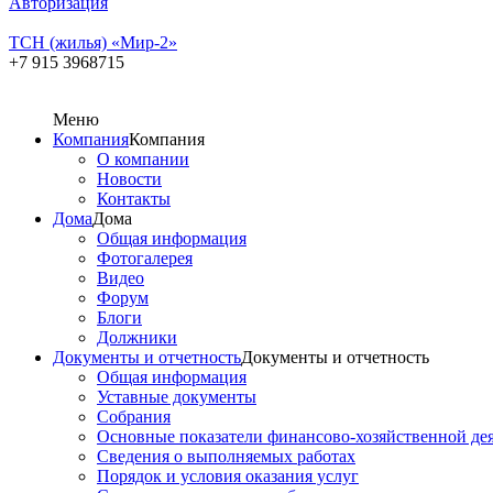
Авторизация
ТСН (жилья) «Мир-2»
+7 915 3968715
Меню
Компания
Компания
О компании
Новости
Контакты
Дома
Дома
Общая информация
Фотогалерея
Видео
Форум
Блоги
Должники
Документы и отчетность
Документы и отчетность
Общая информация
Уставные документы
Собрания
Основные показатели финансово-хозяйственной де
Сведения о выполняемых работах
Порядок и условия оказания услуг