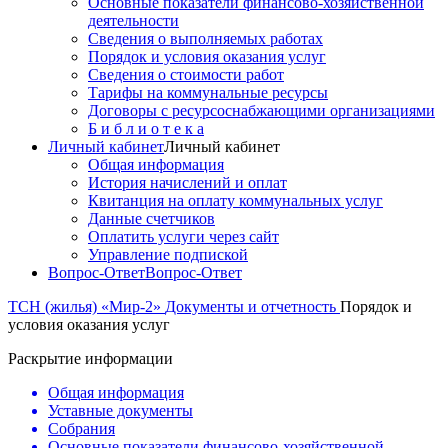
Основные показатели финансово-хозяйственной
деятельности
Сведения о выполняемых работах
Порядок и условия оказания услуг
Сведения о стоимости работ
Тарифы на коммунальные ресурсы
Договоры c ресурсоснабжающими организациями
Б и б л и о т е к а
Личный кабинет
Личный кабинет
Общая информация
История начислений и оплат
Квитанция на оплату коммунальных услуг
Данные счетчиков
Оплатить услуги через сайт
Управление подпиской
Вопрос-Ответ
Вопрос-Ответ
ТСН (жилья) «Мир-2»
Документы и отчетность
Порядок и
условия оказания услуг
Раскрытие информации
Общая информация
Уставные документы
Собрания
Основные показатели финансово-хозяйственной